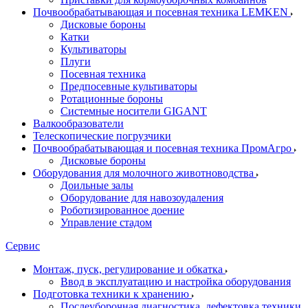
Почвообрабатывающая и посевная техника LEMKEN
Дисковые бороны
Катки
Культиваторы
Плуги
Посевная техника
Предпосевные культиваторы
Ротационные бороны
Системные носители GIGANT
Валкообразователи
Телескопические погрузчики
Почвообрабатывающая и посевная техника ПромАгро
Дисковые бороны
Оборудования для молочного животноводства
Доильные залы
Оборудование для навозоудаления
Роботизированное доение
Управление стадом
Сервис
Монтаж, пуск, регулирование и обкатка
Ввод в эксплуатацию и настройка оборудования
Подготовка техники к хранению
Послеуборочная диагностика, дефектовка техники