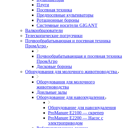
Плуги
Посевная техника
Предпосевные культиваторы
Ротационные бороны
Системные носители GIGANT
Валкообразователи
Телескопические погрузчики
Почвообрабатывающая и посевная техника
ПромАгро
Почвообрабатывающая и посевная техника
ПромАгро
Дисковые бороны
Оборудования для молочного животноводства
Оборудования для молочного
животноводства
Доильные залы
Оборудование для навозоудаления
Оборудование для навозоудаления
ProManure E2100 — скрепер
ProManure E2200 — Насос с
электроприводом