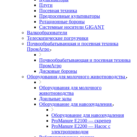
Плуги
Посевная техника
Предпосевные культиваторы
Ротационные бороны
Системные носители GIGANT
Валкообразователи
Телескопические погрузчики
Почвообрабатывающая и посевная техника
ПромАгро
Почвообрабатывающая и посевная техника
ПромАгро
Дисковые бороны
Оборудования для молочного животноводства
Оборудования для молочного
животноводства
Доильные залы
Оборудование для навозоудаления
Оборудование для навозоудаления
ProManure E2100 — скрепер
ProManure E2200 — Насос с
электроприводом