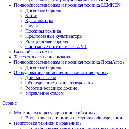
Почвообрабатывающая и посевная техника LEMKEN
Дисковые бороны
Катки
Культиваторы
Плуги
Посевная техника
Предпосевные культиваторы
Ротационные бороны
Системные носители GIGANT
Валкообразователи
Телескопические погрузчики
Почвообрабатывающая и посевная техника ПромАгро
Дисковые бороны
Оборудования для молочного животноводства
Доильные залы
Оборудование для навозоудаления
Роботизированное доение
Управление стадом
Сервис
Монтаж, пуск, регулирование и обкатка
Ввод в эксплуатацию и настройка оборудования
Подготовка техники к хранению
Послеуборочная диагностика, дефектовка техники