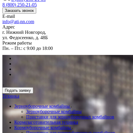
8 (800) 250-21-05
Заказать звонок
E-mail
info@ati-nn.com
Адрес
г. Нижний Новгород,
ул. Федосеенко, д. 48Б
Режим работы
Пн. – Пт.: с 9:00 до 18:00
Подать заявку
Техника
Зерноуборочные комбайны
Зерноуборочные комбайны
Приставки для зерноуборочных комбайнов
Кормозаготовительная техника
Кормоуборочные комбайны
Приставки для кормоуборочных комбайнов