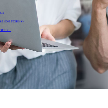
ики
севной техники
ехники