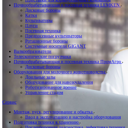
Почвообрабатывающая и посевная техника LEMKEN
Дисковые бороны
Катки
Культиваторы
Плуги
Посевная техника
Предпосевные культиваторы
Ротационные бороны
Системные носители GIGANT
Валкообразователи
Телескопические погрузчики
Почвообрабатывающая и посевная техника ПромАгро
Дисковые бороны
Оборудования для молочного животноводства
Доильные залы
Оборудование для навозоудаления
Роботизированное доение
Управление стадом
Сервис
Монтаж, пуск, регулирование и обкатка
Ввод в эксплуатацию и настройка оборудования
Подготовка техники к хранению
Послеуборочная диагностика, дефектовка техники