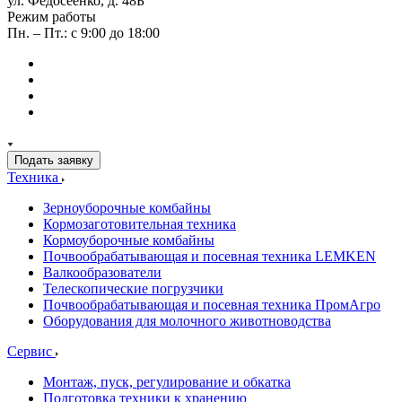
ул. Федосеенко, д. 48Б
Режим работы
Пн. – Пт.: с 9:00 до 18:00
Подать заявку
Техника
Зерноуборочные комбайны
Кормозаготовительная техника
Кормоуборочные комбайны
Почвообрабатывающая и посевная техника LEMKEN
Валкообразователи
Телескопические погрузчики
Почвообрабатывающая и посевная техника ПромАгро
Оборудования для молочного животноводства
Сервис
Монтаж, пуск, регулирование и обкатка
Подготовка техники к хранению