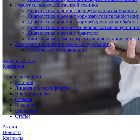
Ремонт сельскохозяйственной техники
Диагностика и ремонт зерноуборочных комбайнов
Диагностика и ремонт кормозаготовительной техн
Диагностика и ремонт кормоуборочных комбайнов
Диагностика и ремонт почвообрабатывающей и по
Диагностика и ремонт тракторов
Капитальный ремонт агрегатов и восстановление т
Эксплуатация и техническое обслуживание
Техническое обслуживание
Запасные части
Компания
О компании
История
Лицензии и сертификаты
Наши партнеры
Отзывы
Вакансии
Реквизиты
Статьи
Акции
Новости
Контакты