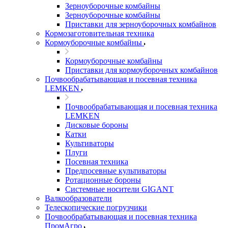
Зерноуборочные комбайны
Зерноуборочные комбайны
Приставки для зерноуборочных комбайнов
Кормозаготовительная техника
Кормоуборочные комбайны
Кормоуборочные комбайны
Приставки для кормоуборочных комбайнов
Почвообрабатывающая и посевная техника
LEMKEN
Почвообрабатывающая и посевная техника
LEMKEN
Дисковые бороны
Катки
Культиваторы
Плуги
Посевная техника
Предпосевные культиваторы
Ротационные бороны
Системные носители GIGANT
Валкообразователи
Телескопические погрузчики
Почвообрабатывающая и посевная техника
ПромАгро