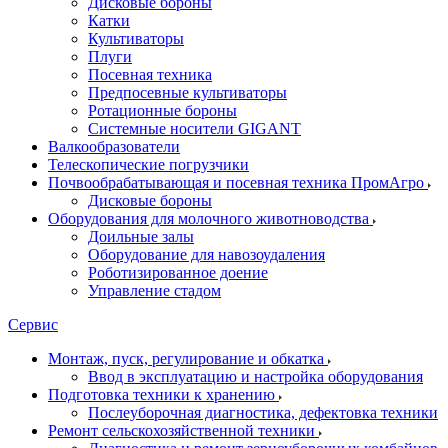
Дисковые бороны
Катки
Культиваторы
Плуги
Посевная техника
Предпосевные культиваторы
Ротационные бороны
Системные носители GIGANT
Валкообразователи
Телескопические погрузчики
Почвообрабатывающая и посевная техника ПромАгро
Дисковые бороны
Оборудования для молочного животноводства
Доильные залы
Оборудование для навозоудаления
Роботизированное доение
Управление стадом
Сервис
Монтаж, пуск, регулирование и обкатка
Ввод в эксплуатацию и настройка оборудования
Подготовка техники к хранению
Послеуборочная диагностика, дефектовка техники
Ремонт сельскохозяйственной техники