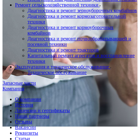
Ремонт сельскохозяйственной техники
Диагностика и ремонт зерноуборочных комбайнов
Диагностика и ремонт кормозаготовительной
техники
Диагностика и ремонт кормоуборочных
комбайнов
Диагностика и ремонт почвообрабатывающей и
посевной техники
Диагностика и ремонт тракторов
Капитальный ремонт агрегатов и восстановление
техники
Эксплуатация и техническое обслуживание
Техническое обслуживание
Запасные части
Компания
О компании
История
Лицензии и сертификаты
Наши партнеры
Отзывы
Вакансии
Реквизиты
Статьи