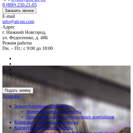
8 (800) 250-21-05
Заказать звонок
E-mail
info@ati-nn.com
Адрес
г. Нижний Новгород,
ул. Федосеенко, д. 48Б
Режим работы
Пн. – Пт.: с 9:00 до 18:00
Подать заявку
Техника
Зерноуборочные комбайны
Зерноуборочные комбайны
Приставки для зерноуборочных комбайнов
Кормозаготовительная техника
Кормоуборочные комбайны
Приставки для кормоуборочных комбайнов