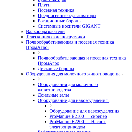
Плуги
Посевная техника
Предпосевные культиваторы
Ротационные бороны
Системные носители GIGANT
Валкообразователи
Телескопические погрузчики
Почвообрабатывающая и посевная техника
ПромАгро
Почвообрабатывающая и посевная техника
ПромАгро
Дисковые бороны
Оборудования для молочного животноводства
Оборудования для молочного
животноводства
Доильные залы
Оборудование для навозоудаления
Оборудование для навозоудаления
ProManure E2100 — скрепер
ProManure E2200 — Насос с
электроприводом