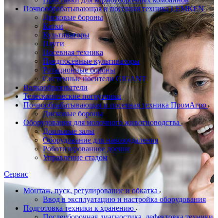
Почвообрабатывающая и посевная техника LEMKEN
Дисковые бороны
Катки
Культиваторы
Плуги
Посевная техника
Предпосевные культиваторы
Ротационные бороны
Системные носители GIGANT
Валкообразователи
Телескопические погрузчики
Почвообрабатывающая и посевная техника ПромАгро
Дисковые бороны
Оборудования для молочного животноводства
Доильные залы
Оборудование для навозоудаления
Роботизированное доение
Управление стадом
Сервис
Монтаж, пуск, регулирование и обкатка
Ввод в эксплуатацию и настройка оборудования
Подготовка техники к хранению
Послеуборочная диагностика, дефектовка техники