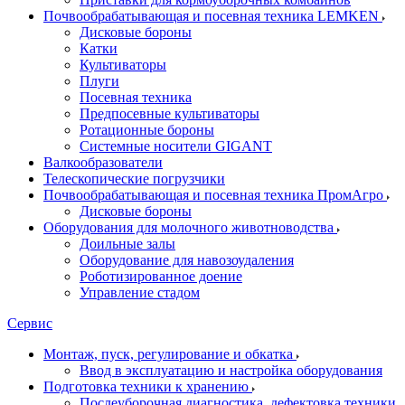
Почвообрабатывающая и посевная техника LEMKEN
Дисковые бороны
Катки
Культиваторы
Плуги
Посевная техника
Предпосевные культиваторы
Ротационные бороны
Системные носители GIGANT
Валкообразователи
Телескопические погрузчики
Почвообрабатывающая и посевная техника ПромАгро
Дисковые бороны
Оборудования для молочного животноводства
Доильные залы
Оборудование для навозоудаления
Роботизированное доение
Управление стадом
Сервис
Монтаж, пуск, регулирование и обкатка
Ввод в эксплуатацию и настройка оборудования
Подготовка техники к хранению
Послеуборочная диагностика, дефектовка техники