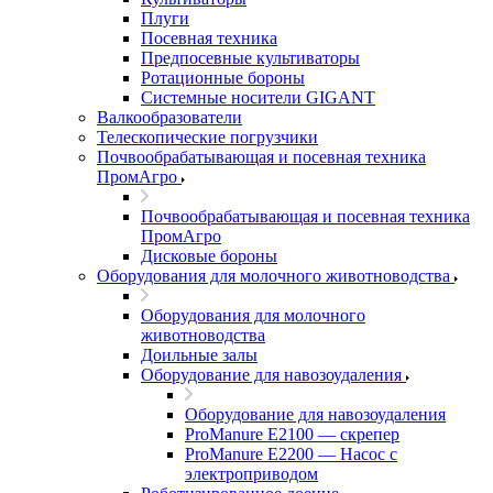
Плуги
Посевная техника
Предпосевные культиваторы
Ротационные бороны
Системные носители GIGANT
Валкообразователи
Телескопические погрузчики
Почвообрабатывающая и посевная техника
ПромАгро
Почвообрабатывающая и посевная техника
ПромАгро
Дисковые бороны
Оборудования для молочного животноводства
Оборудования для молочного
животноводства
Доильные залы
Оборудование для навозоудаления
Оборудование для навозоудаления
ProManure E2100 — скрепер
ProManure E2200 — Насос с
электроприводом